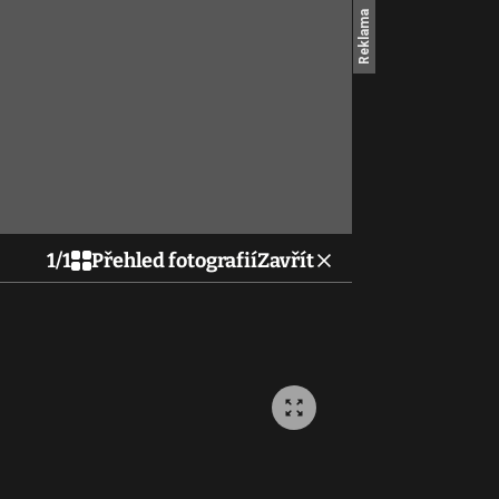
1
/
1
Přehled fotografií
Zavřít