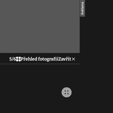
5
/
6
Přehled fotografií
Zavřít