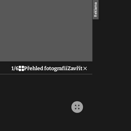
1
/
6
Přehled fotografií
Zavřít