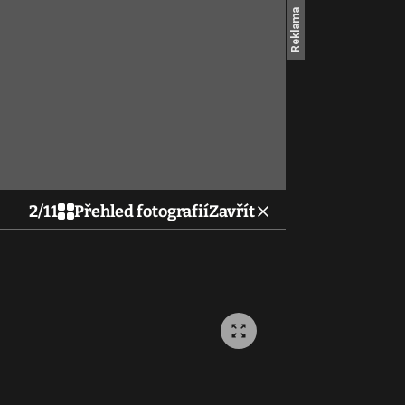
2
/
11
Přehled fotografií
Zavřít