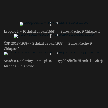
Leopold I. – 10 dukát z roku 1668
|
Zdroj: Macho & Chlapovič
ČSR (1918–1939) – 2 dukát z roku 1938
|
Zdroj: Macho &
Chlapovič
Statér z 1. poloviny 2. stol. př. n. l. – typ klečící lučištník
|
Zdroj:
Macho & Chlapovič