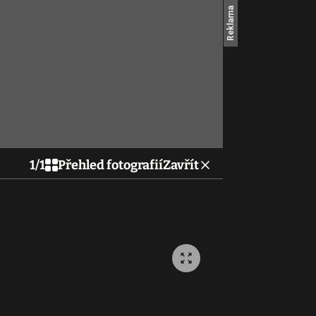
1
/
1
Přehled fotografií
Zavřít