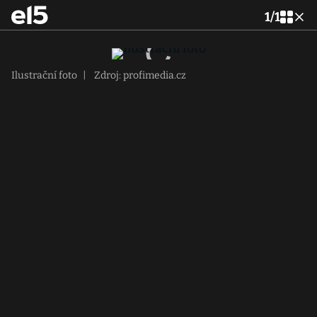
1
/
1
Ilustrační foto
|
Zdroj: profimedia.cz