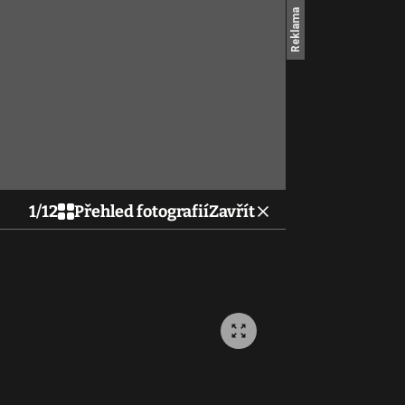
1
/
12
Přehled fotografií
Zavřít