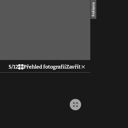
5
/
12
Přehled fotografií
Zavřít