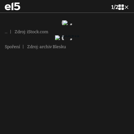
1
/
2
...
|
Zdroj: iStock.com
Spoření
|
Zdroj: archiv Blesku