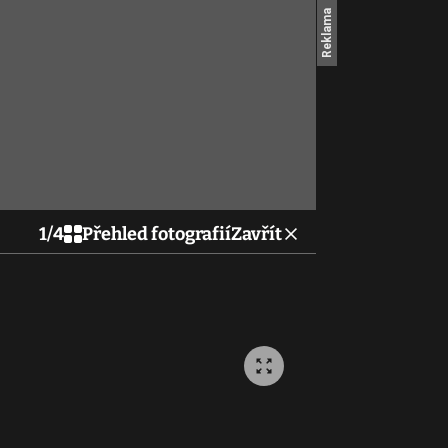
1
/
4
Přehled fotografií
Zavřít