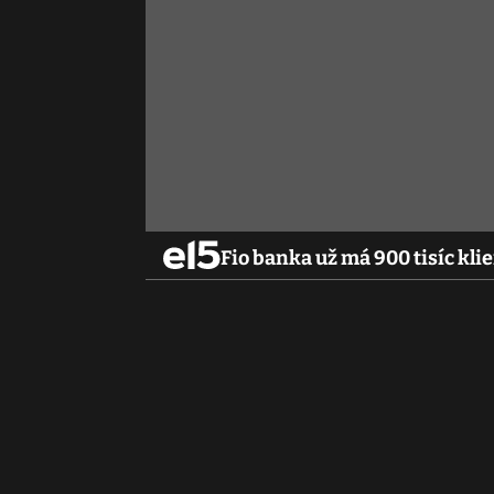
Fio banka už má 900 tisíc kli