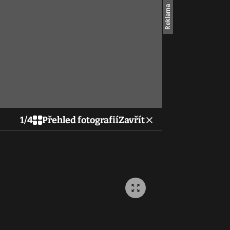
1
/
4
Přehled fotografií
Zavřít