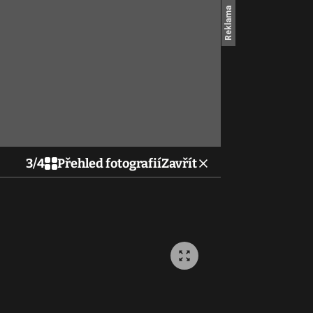
3
/
4
Přehled fotografií
Zavřít