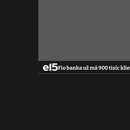
Fio banka už má 900 tisíc kli