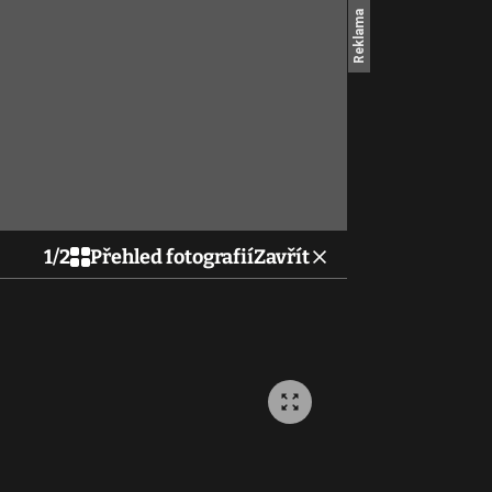
1
/
2
Přehled fotografií
Zavřít