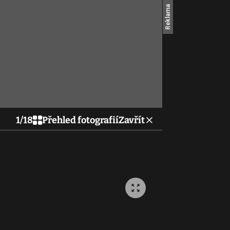
1
/
18
Přehled fotografií
Zavřít