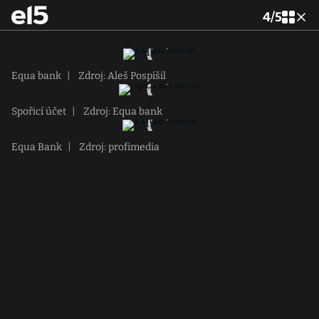
4
/
5
Equa bank
|
Zdroj: Aleš Pospíšil
Spořicí účet
|
Zdroj: Equa bank
Equa Bank
|
Zdroj: profimedia