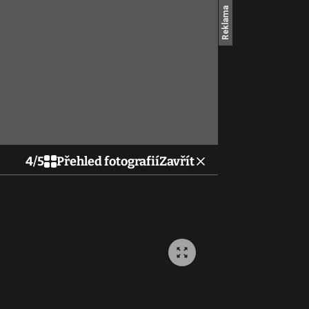
4
/
5
Přehled fotografií
Zavřít