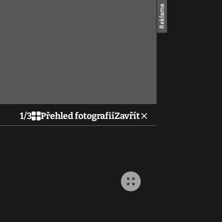
1
/
3
Přehled fotografií
Zavřít