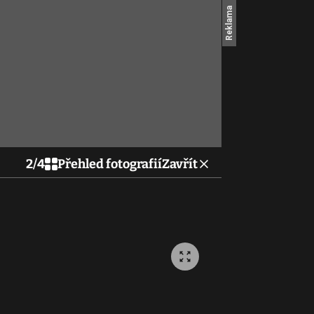
2
/
4
Přehled fotografií
Zavřít