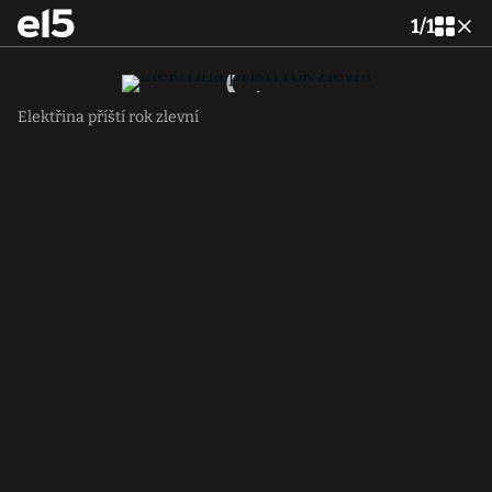
1
/
1
Elektřina příští rok zlevní