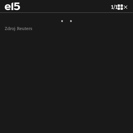
1
/
1
Zdroj: Reuters