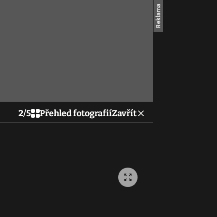
2
/
5
Přehled fotografií
Zavřít