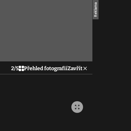
2
/
5
Přehled fotografií
Zavřít