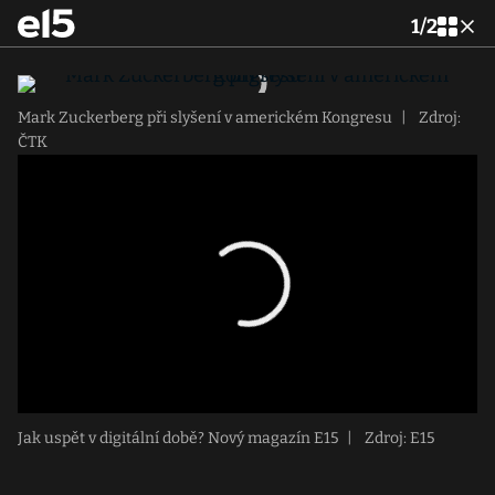
1
/
2
Mark Zuckerberg při slyšení v americkém Kongresu
|
Zdroj:
ČTK
Jak uspět v digitální době? Nový magazín E15
|
Zdroj: E15