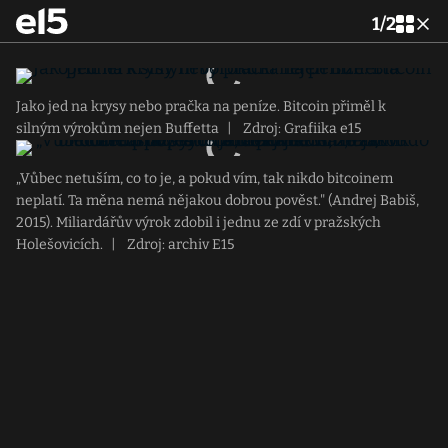
1
/
2
Jako jed na krysy nebo pračka na peníze. Bitcoin přiměl k
silným výrokům nejen Buffetta
|
Zdroj: Grafiika e15
„Vůbec netuším, co to je, a pokud vím, tak nikdo bitcoinem
neplatí. Ta měna nemá nějakou dobrou pověst." (Andrej Babiš,
2015). Miliardářův výrok zdobil i jednu ze zdí v pražských
Holešovicích.
|
Zdroj: archiv E15