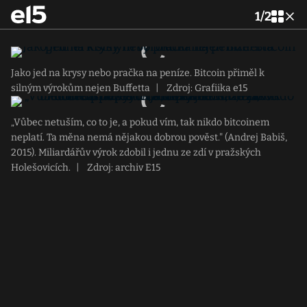
1
/
2
Jako jed na krysy nebo pračka na peníze. Bitcoin přiměl k
silným výrokům nejen Buffetta
|
Zdroj: Grafiika e15
„Vůbec netuším, co to je, a pokud vím, tak nikdo bitcoinem
neplatí. Ta měna nemá nějakou dobrou pověst." (Andrej Babiš,
2015). Miliardářův výrok zdobil i jednu ze zdí v pražských
Holešovicích.
|
Zdroj: archiv E15