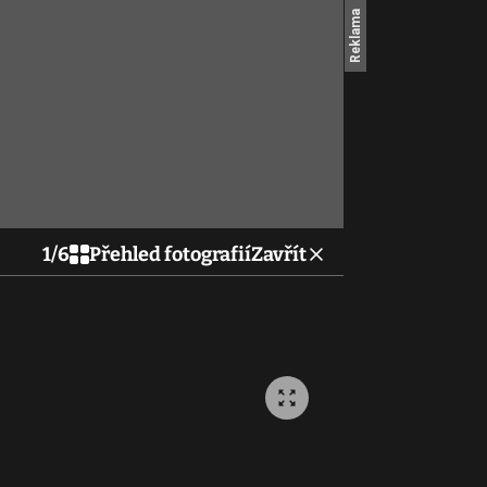
1
/
6
Přehled fotografií
Zavřít