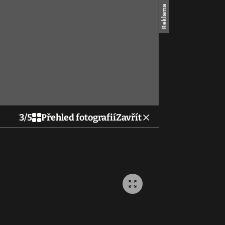
3
/
5
Přehled fotografií
Zavřít