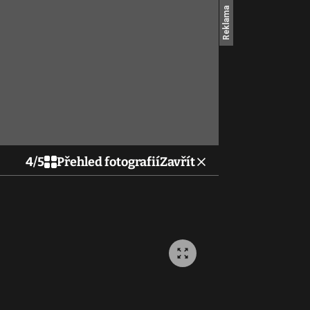
4
/
5
Přehled fotografií
Zavřít