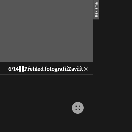
6
/
14
Přehled fotografií
Zavřít