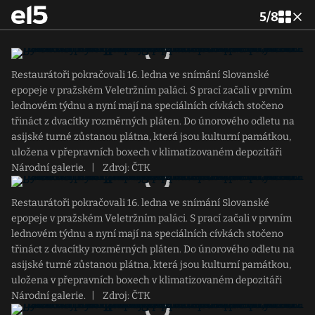
5
/
8
Restaurátoři pokračovali 16. ledna ve snímání Slovanské
epopeje v pražském Veletržním paláci. S prací začali v prvním
lednovém týdnu a nyní mají na speciálních cívkách stočeno
třináct z dvacítky rozměrných pláten. Do únorového odletu na
asijské turné zůstanou plátna, která jsou kulturní památkou,
uložena v přepravních boxech v klimatizovaném depozitáři
Národní galerie.
|
Zdroj: ČTK
Restaurátoři pokračovali 16. ledna ve snímání Slovanské
epopeje v pražském Veletržním paláci. S prací začali v prvním
lednovém týdnu a nyní mají na speciálních cívkách stočeno
třináct z dvacítky rozměrných pláten. Do únorového odletu na
asijské turné zůstanou plátna, která jsou kulturní památkou,
uložena v přepravních boxech v klimatizovaném depozitáři
Národní galerie.
|
Zdroj: ČTK