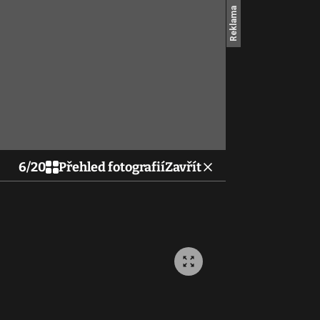
6
/
20
Přehled fotografií
Zavřít