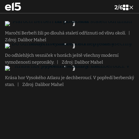
2
/
6
Maročtí Berbeři žili po dlouhá staletí odříznuti od vlivu okolí.
|
Zdroj: Dalibor Mahel
Do odhlehlých vesniček v horách ještě všechny moderní
vymoženosti nepronikly.
|
Zdroj: Dalibor Mahel
Krása hor Vysokého Atlasu je dechberoucí. V popředí berberský
stan.
|
Zdroj: Dalibor Mahel