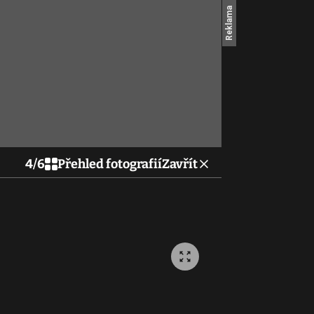
4
/
6
Přehled fotografií
Zavřít