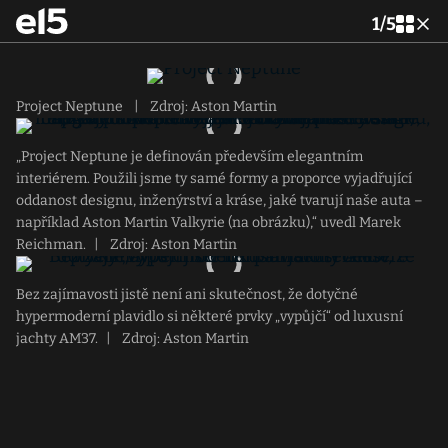
1
/
5
Project Neptune
|
Zdroj: Aston Martin
„Project Neptune je definován především elegantním
interiérem. Použili jsme ty samé formy a proporce vyjadřující
oddanost designu, inženýrství a kráse, jaké tvarují naše auta –
například Aston Martin Valkyrie (na obrázku),“ uvedl Marek
Reichman.
|
Zdroj: Aston Martin
Bez zajímavosti jistě není ani skutečnost, že dotyčné
hypermoderní plavidlo si některé prvky „vypůjčí“ od luxusní
jachty AM37.
|
Zdroj: Aston Martin