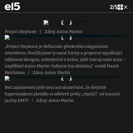
2
/
5
Project Neptune
|
Zdroj: Aston Martin
„Project Neptune je definován především elegantním
interiérem. Použili jsme ty samé formy a proporce vyjadřující
oddanost designu, inženýrství a kráse, jaké tvarují naše auta –
například Aston Martin Valkyrie (na obrázku),“ uvedl Marek
Reichman.
|
Zdroj: Aston Martin
Bez zajímavosti jistě není ani skutečnost, že dotyčné
hypermoderní plavidlo si některé prvky „vypůjčí“ od luxusní
jachty AM37.
|
Zdroj: Aston Martin