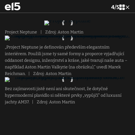
4
/
5
Project Neptune
|
Zdroj: Aston Martin
„Project Neptune je definován především elegantním
interiérem. Použili jsme ty samé formy a proporce vyjadřující
oddanost designu, inženýrství a kráse, jaké tvarují naše auta –
například Aston Martin Valkyrie (na obrázku),“ uvedl Marek
Reichman.
|
Zdroj: Aston Martin
Bez zajímavosti jistě není ani skutečnost, že dotyčné
hypermoderní plavidlo si některé prvky „vypůjčí“ od luxusní
jachty AM37.
|
Zdroj: Aston Martin