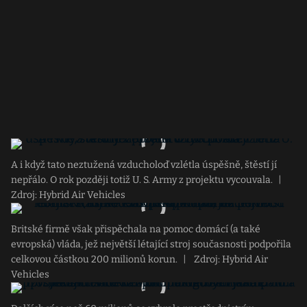
A i když tato neztužená vzducholoď vzlétla úspěšně, štěstí jí
nepřálo. O rok později totiž U. S. Army z projektu vycouvala.
|
Zdroj: Hybrid Air Vehicles
Britské firmě však přispěchala na pomoc domácí (a také
evropská) vláda, jež největší létající stroj současnosti podpořila
celkovou částkou 200 milionů korun.
|
Zdroj: Hybrid Air
Vehicles