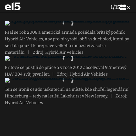
1
/
15
Psal se rok 2008 a americká armáda požádala britský podnik
Hybrid Air Vehicles, aby pro ni vyrobil obří vzducholoď, která by
se dala použít k přepravě velkého množství zásob a
materiálu.
|
Zdroj: Hybrid Air Vehicles
Britové se pustili do práce a v roce 2012 absolvoval 92metrový
HAV 304 svůj první let.
|
Zdroj: Hybrid Air Vehicles
Ten se ironií osudu uskutečnil na místě, kde shořel legendární
Hinderburg – tedy na letišti Lakehurst v New Jersey.
|
Zdroj:
Hybrid Air Vehicles