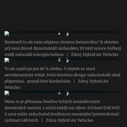
Neskončí to ale zase nějakou ohnivou katastrofou? K obavám
prý není důvod. Konstruktéři Airlanderu 10 totiž vysoce hořlavý
vodík nahradili vzácným heliem.
|
Zdroj: Hybrid Air Vehicles
To ale zajišťuje jen 60 % zdvihu. O zbytek se stará
aerodynamický vztlak, kvůli kterému design vzducholodě silně
připomíná... pozadí Kim Kardashian.
|
Zdroj: Hybrid Air
Vehicles
Mimo to je přítomna čtveřice tichých osmiválcových
dieselových motorů, z nichž každý má výkon 325 koní (242 kW).
S nimi může vzducholoď dosáhnout maximální (protivzdušné)
rychlosti 148 km/h.
|
Zdroj: Hybrid Air Vehicles