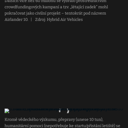
Dalších více než 60 milionů se vybralo prostřednictvím
crowdfundingových kampaní a tzv. „létající zadek“ mohl
pokračovat jako civilní projekt – tentokrát pod názvem
Airlander 10.
|
Zdroj: Hybrid Air Vehicles
Kromě vědeckého výzkumu, přepravy (unese 10 tun),
humanitární pomoci (nepotřebuje ke startu/přistání letiště) se