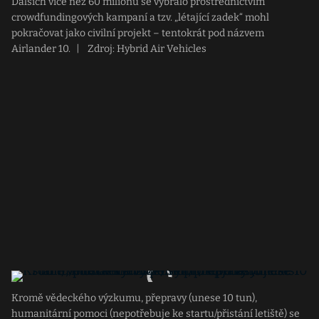
Dalších více než 60 milionů se vybralo prostřednictvím
crowdfundingových kampaní a tzv. „létající zadek“ mohl
pokračovat jako civilní projekt – tentokrát pod názvem
Airlander 10.
|
Zdroj: Hybrid Air Vehicles
Kromě vědeckého výzkumu, přepravy (unese 10 tun),
humanitární pomoci (nepotřebuje ke startu/přistání letiště) se