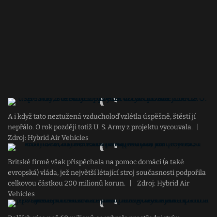
A i když tato neztužená vzducholoď vzlétla úspěšně, štěstí jí
nepřálo. O rok později totiž U. S. Army z projektu vycouvala.
|
Zdroj: Hybrid Air Vehicles
Britské firmě však přispěchala na pomoc domácí (a také
evropská) vláda, jež největší létající stroj současnosti podpořila
celkovou částkou 200 milionů korun.
|
Zdroj: Hybrid Air
Vehicles