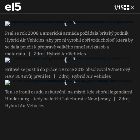
1
/
15
Psal se rok 2008 a americká armáda požádala britský podnik
Hybrid Air Vehicles, aby pro ni vyrobil obří vzducholoď, která by
se dala použít k přepravě velkého množství zásob a
materiálu.
|
Zdroj: Hybrid Air Vehicles
Britové se pustili do práce a v roce 2012 absolvoval 92metrový
HAV 304 svůj první let.
|
Zdroj: Hybrid Air Vehicles
Ten se ironií osudu uskutečnil na místě, kde shořel legendární
Hinderburg – tedy na letišti Lakehurst v New Jersey.
|
Zdroj:
Hybrid Air Vehicles