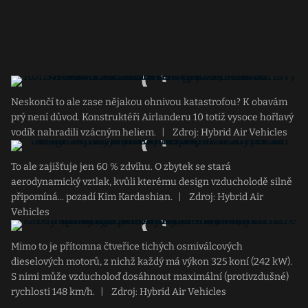
Neskončí to ale zase nějakou ohnivou katastrofou? K obavám
prý není důvod. Konstruktéři Airlanderu 10 totiž vysoce hořlavý
vodík nahradili vzácným heliem.
|
Zdroj: Hybrid Air Vehicles
To ale zajišťuje jen 60 % zdvihu. O zbytek se stará
aerodynamický vztlak, kvůli kterému design vzducholodě silně
připomíná... pozadí Kim Kardashian.
|
Zdroj: Hybrid Air
Vehicles
Mimo to je přítomna čtveřice tichých osmiválcových
dieselových motorů, z nichž každý má výkon 325 koní (242 kW).
S nimi může vzducholoď dosáhnout maximální (protivzdušné)
rychlosti 148 km/h.
|
Zdroj: Hybrid Air Vehicles