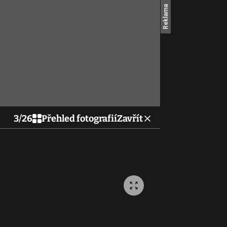
3
/
26
Přehled fotografií
Zavřít