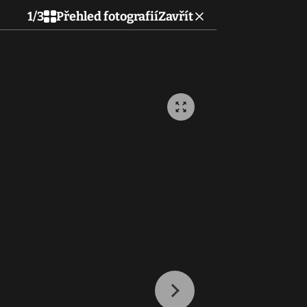
1
/
3
Přehled fotografií
Zavřít