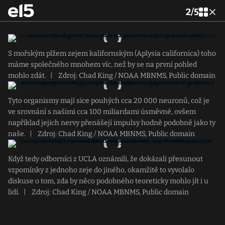
2
/
5
S mořským plžem zejem kalifornským (Aplysia californica) toho
máme společného mnohem víc, než by se na první pohled
mohlo zdát.
|
Zdroj: Chad King / NOAA MBNMS, Public domain
Tyto organismy mají sice pouhých cca 20 000 neuronů, což je
ve srovnání s našimi cca 100 miliardami úsměvné, ovšem
například jejich nervy přenášejí impulsy hodně podobně jako ty
naše.
|
Zdroj: Chad King / NOAA MBNMS, Public domain
Když tedy odborníci z UCLA oznámili, že dokázali přesunout
vzpomínky z jednoho zeje do jiného, okamžitě to vyvolalo
diskuse o tom, zda by něco podobného teoreticky mohlo jít i u
lidí.
|
Zdroj: Chad King / NOAA MBNMS, Public domain