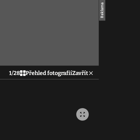
1
/
28
Přehled fotografií
Zavřít