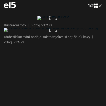
1
/
2
Ilustrační foto
|
Zdroj: VTM.cz
Diabetikům svítá naděje: místo injekce si dají šálek kávy
|
Zdroj: VTM.cz