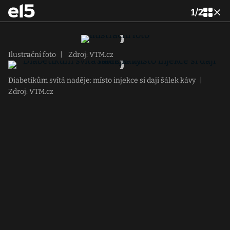
1
/
2
Ilustrační foto
|
Zdroj: VTM.cz
Diabetikům svítá naděje: místo injekce si dají šálek kávy
|
Zdroj: VTM.cz