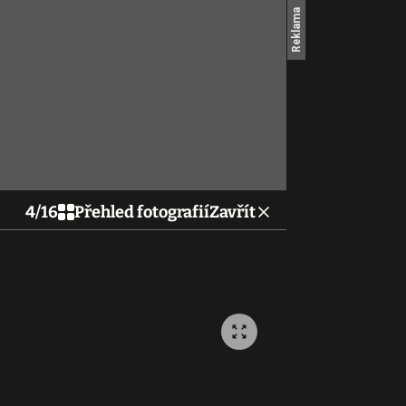
4
/
16
Přehled fotografií
Zavřít