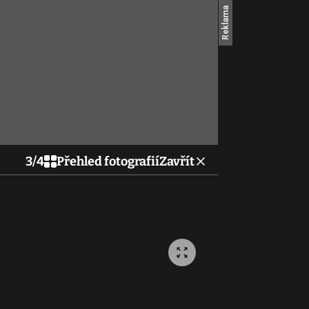
3
/
4
Přehled fotografií
Zavřít