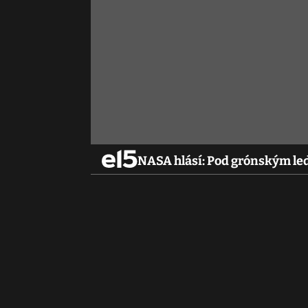
NASA hlásí: Pod grónským l