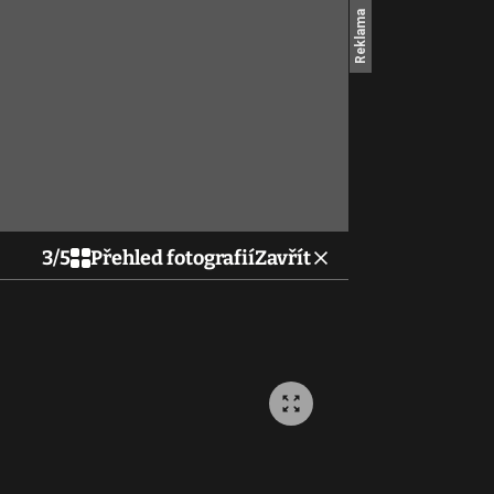
3
/
5
Přehled fotografií
Zavřít