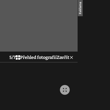
5
/
7
Přehled fotografií
Zavřít