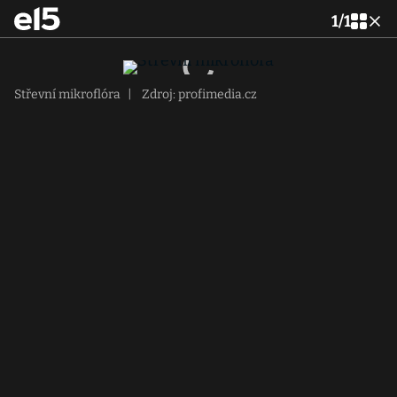
1
/
1
Střevní mikroflóra
|
Zdroj: profimedia.cz